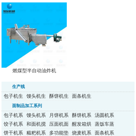
燃煤型半自动油炸机
生产线
包子机生
馒头机生
酥饼机生
面条机生
产线
产线
产线
产线
面制品加工系列
包子机系
馒头机系
月饼机系
酥饼机系
汤圆机系
列
列
列
列
列
饺子机系
和面机搅
压面机面
醒发箱烘
蒸饭车蒸
列
拌机
条机
烤炉
包炉
饼干机系
糍粑机系
多功能垫
烧麦机系
面条机系