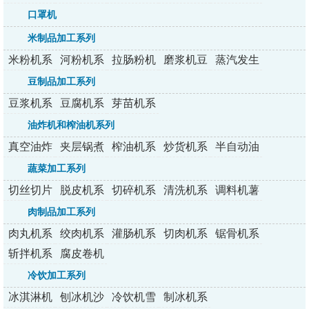
列
列
纸机
列
列
口罩机
米制品加工系列
米粉机系
河粉机系
拉肠粉机
磨浆机豆
蒸汽发生
列
列
系列
浆机
器
豆制品加工系列
豆浆机系
豆腐机系
芽苗机系
列
列
列
油炸机和榨油机系列
真空油炸
夹层锅煮
榨油机系
炒货机系
半自动油
机
锅
列
列
炸机
蔬菜加工系列
切丝切片
脱皮机系
切碎机系
清洗机系
调料机薯
切丁机
列
列
列
条机
肉制品加工系列
肉丸机系
绞肉机系
灌肠机系
切肉机系
锯骨机系
列
列
列
列
列
斩拌机系
腐皮卷机
列
冷饮加工系列
冰淇淋机
刨冰机沙
冷饮机雪
制冰机系