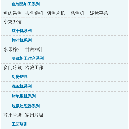
系列
冰机
融机
列
鱼制品加工系列
鱼肉采鱼
去鱼鳞机
切鱼片机
杀鱼机
泥鳅宰杀
机
机
小龙虾清
洗机
烘干机系列
榨汁机系列
水果榨汁
甘蔗榨汁
机系列
机系列
冷藏柜工作台系列
多门冷藏
冷藏工作
柜系列
台系列
厨房炉具
洗碗机系列
烤地瓜机系列
垃圾处理器系列
商用垃圾
家用垃圾
处理器
处理器
工艺培训