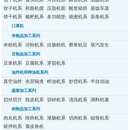
列
列
列
列
列
饺子机系
和面机搅
压面机面
醒发箱烘
蒸饭车蒸
列
拌机
条机
烤炉
包炉
饼干机系
糍粑机系
多功能垫
烧麦机系
面条机系
列
列
纸机
列
列
口罩机
米制品加工系列
米粉机系
河粉机系
拉肠粉机
磨浆机豆
蒸汽发生
列
列
系列
浆机
器
豆制品加工系列
豆浆机系
豆腐机系
芽苗机系
列
列
列
油炸机和榨油机系列
真空油炸
夹层锅煮
榨油机系
炒货机系
半自动油
机
锅
列
列
炸机
蔬菜加工系列
切丝切片
脱皮机系
切碎机系
清洗机系
调料机薯
切丁机
列
列
列
条机
肉制品加工系列
肉丸机系
绞肉机系
灌肠机系
切肉机系
锯骨机系
列
列
列
列
列
斩拌机系
腐皮卷机