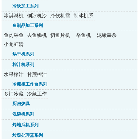
列
冷饮加工系列
冰淇淋机
刨冰机沙
冷饮机雪
制冰机系
系列
冰机
融机
列
鱼制品加工系列
鱼肉采鱼
去鱼鳞机
切鱼片机
杀鱼机
泥鳅宰杀
机
机
小龙虾清
洗机
烘干机系列
榨汁机系列
水果榨汁
甘蔗榨汁
机系列
机系列
冷藏柜工作台系列
多门冷藏
冷藏工作
柜系列
台系列
厨房炉具
洗碗机系列
烤地瓜机系列
垃圾处理器系列