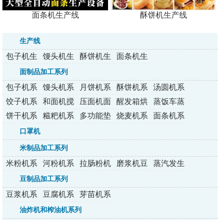
面条机生产线
酥饼机生产线
生产线
包子机生
馒头机生
酥饼机生
面条机生
产线
产线
产线
产线
面制品加工系列
包子机系
馒头机系
月饼机系
酥饼机系
汤圆机系
列
列
列
列
列
饺子机系
和面机搅
压面机面
醒发箱烘
蒸饭车蒸
列
拌机
条机
烤炉
包炉
饼干机系
糍粑机系
多功能垫
烧麦机系
面条机系
列
列
纸机
列
列
口罩机
米制品加工系列
米粉机系
河粉机系
拉肠粉机
磨浆机豆
蒸汽发生
列
列
系列
浆机
器
豆制品加工系列
豆浆机系
豆腐机系
芽苗机系
列
列
列
油炸机和榨油机系列