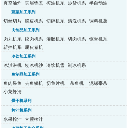
真空油炸
夹层锅煮
榨油机系
炒货机系
半自动油
机
锅
列
列
炸机
蔬菜加工系列
切丝切片
脱皮机系
切碎机系
清洗机系
调料机薯
切丁机
列
列
列
条机
肉制品加工系列
肉丸机系
绞肉机系
灌肠机系
切肉机系
锯骨机系
列
列
列
列
列
斩拌机系
腐皮卷机
列
冷饮加工系列
冰淇淋机
刨冰机沙
冷饮机雪
制冰机系
系列
冰机
融机
列
鱼制品加工系列
鱼肉采鱼
去鱼鳞机
切鱼片机
杀鱼机
泥鳅宰杀
机
机
小龙虾清
洗机
烘干机系列
榨汁机系列
水果榨汁
甘蔗榨汁
机系列
机系列