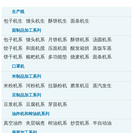
生产线
包子机生
馒头机生
酥饼机生
面条机生
产线
产线
产线
产线
面制品加工系列
包子机系
馒头机系
月饼机系
酥饼机系
汤圆机系
列
列
列
列
列
饺子机系
和面机搅
压面机面
醒发箱烘
蒸饭车蒸
列
拌机
条机
烤炉
包炉
饼干机系
糍粑机系
多功能垫
烧麦机系
面条机系
列
列
纸机
列
列
口罩机
米制品加工系列
米粉机系
河粉机系
拉肠粉机
磨浆机豆
蒸汽发生
列
列
系列
浆机
器
豆制品加工系列
豆浆机系
豆腐机系
芽苗机系
列
列
列
油炸机和榨油机系列
真空油炸
夹层锅煮
榨油机系
炒货机系
半自动油
机
锅
列
列
炸机
蔬菜加工系列