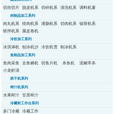
切丝切片
脱皮机系
切碎机系
清洗机系
调料机薯
切丁机
列
列
列
条机
肉制品加工系列
肉丸机系
绞肉机系
灌肠机系
切肉机系
锯骨机系
列
列
列
列
列
斩拌机系
腐皮卷机
列
冷饮加工系列
冰淇淋机
刨冰机沙
冷饮机雪
制冰机系
系列
冰机
融机
列
鱼制品加工系列
鱼肉采鱼
去鱼鳞机
切鱼片机
杀鱼机
泥鳅宰杀
机
机
小龙虾清
洗机
烘干机系列
榨汁机系列
水果榨汁
甘蔗榨汁
机系列
机系列
冷藏柜工作台系列
多门冷藏
冷藏工作